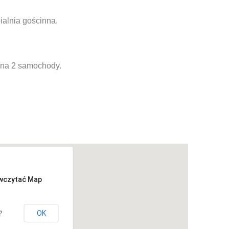
pialnia gościnna.
ż na 2 samochody.
 wczytać Map
OK
?