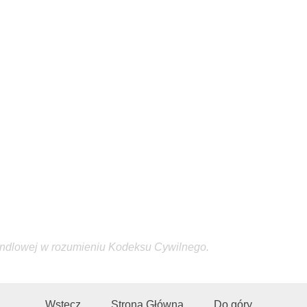
andlowej w rozumieniu Kodeksu Cywilnego.
Wstecz
Strona Główna
Do góry