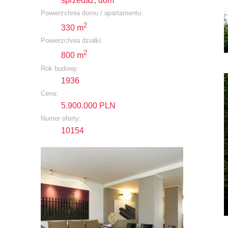
sprzedaż, dom
Powierzchnia domu / apartamentu:
2
330 m
Powierzchnia działki:
2
800 m
Rok budowy:
1936
Cena:
5.900.000 PLN
Numer oferty:
10154