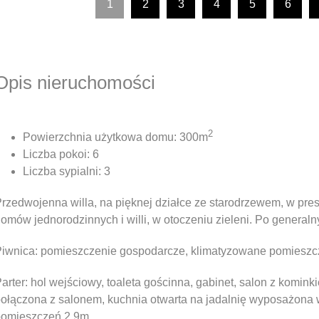
1
2
3
4
5
6
Opis nieruchomości
2
Powierzchnia użytkowa domu: 300m
Liczba pokoi: 6
Liczba sypialni: 3
rzedwojenna willa, na pięknej działce ze starodrzewem, w pre
omów jednorodzinnych i willi, w otoczeniu zieleni. Po general
iwnica: pomieszczenie gospodarcze, klimatyzowane pomieszcz
arter: hol wejściowy, toaleta gościnna, gabinet, salon z kominki
ołączona z salonem, kuchnia otwarta na jadalnię wyposażona 
pomieszczeń 2,9m.