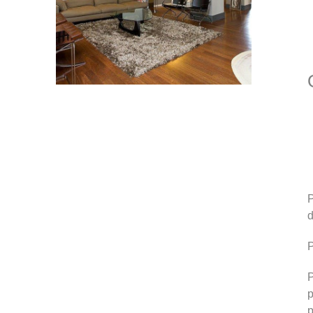
P
d
P
P
p