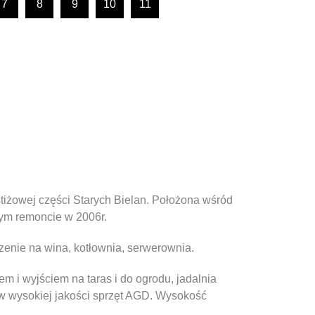
7
8
9
10
11
stiżowej części Starych Bielan. Położona wśród
nym remoncie w 2006r.
enie na wina, kotłownia, serwerownia.
em i wyjściem na taras i do ogrodu, jadalnia
w wysokiej jakości sprzęt AGD. Wysokość