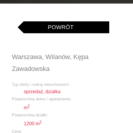
POWRÓT
Warszawa, Wilanów, Kępa
Zawadowska
Typ oferty i rodzaj nieruchomości:
sprzedaż, działka
Powierzchnia domu / apartamentu:
2
m
Powierzchnia działki:
2
1200 m
Cena: