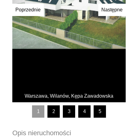
Poprzednie
Następne
Warszawa, Wilanów, Kępa Zawadowska
1
2
3
4
5
Opis nieruchomości