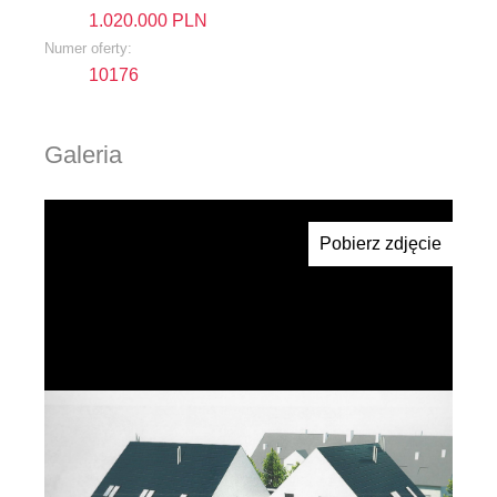
1.020.000 PLN
Numer oferty:
10176
Galeria
Pobierz zdjęcie