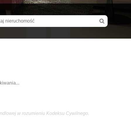
kiwania...
andlowej w rozumieniu Kodeksu Cywilnego.