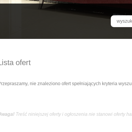
Lista ofert
rzepraszamy, nie znaleziono ofert spełniających kryteria wyszu
Treść niniejszej oferty i ogłoszenia
nie
stanowi oferty h