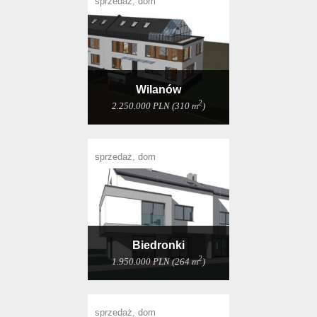
sprzedaż, dom
Wilanów
2
2.250.000 PLN (310 m
)
sprzedaż, dom
Biedronki
2
1.950.000 PLN (264 m
)
sprzedaż, dom