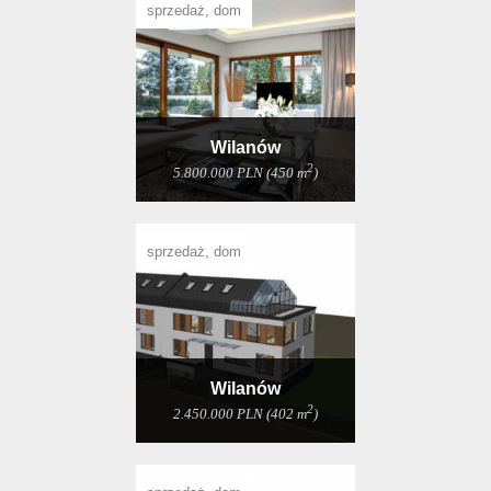
sprzedaż, dom
Wilanów
2
5.800.000 PLN (450 m
)
sprzedaż, dom
Wilanów
2
2.450.000 PLN (402 m
)