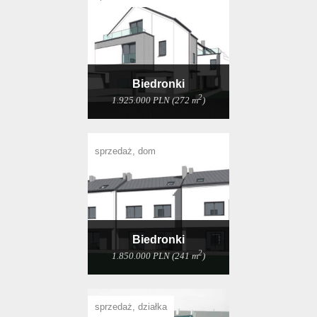
Biedronki
2
1.925.000 PLN (272 m
)
sprzedaż, dom
Biedronki
2
1.850.000 PLN (241 m
)
sprzedaż, działka