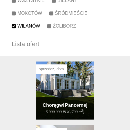
WSZYSTKIE
BIELANY
MOKOTÓW
ŚRÓDMIEŚCIE
WILANÓW
ŻOLIBORZ
Lista ofert
sprzedaż, dom
Chorągwi Pancernej
2
5.900.000 PLN (700 m
)