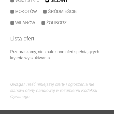
WSZYSTKIE
BIELANY
MOKOTÓW
ŚRÓDMIEŚCIE
WILANÓW
ŻOLIBORZ
Lista ofert
Przepraszamy, nie znaleziono ofert spełniających
kryteria wyszukiwania...
Treść niniejszej oferty i ogłoszenia
nie
stanowi oferty handlowej w rozumieniu Kodeksu
Cywilnego.