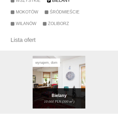
WSZYSTKIE
BIELANY
MOKOTÓW
ŚRÓDMIEŚCIE
WILANÓW
ŻOLIBORZ
Lista ofert
wynajem, dom
Bielany
2
10.000 PLN (300 m
)