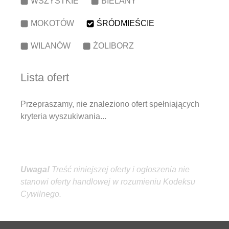
WSZYSTKIE
BIELANY
MOKOTÓW
ŚRÓDMIEŚCIE
WILANÓW
ŻOLIBORZ
Lista ofert
Przepraszamy, nie znaleziono ofert spełniających
kryteria wyszukiwania...
Treść niniejszej oferty i ogłoszenia
nie
stanowi oferty handlowej w rozumieniu Kodeksu
Cywilnego.