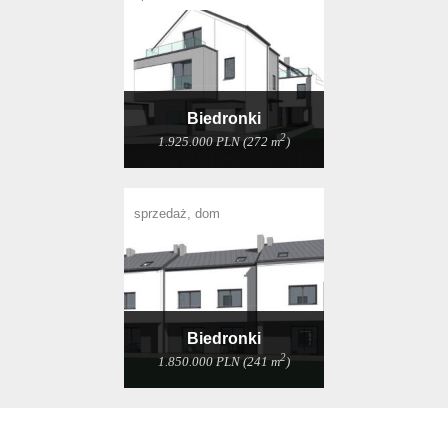
Biedronki
2
1.925.000 PLN (272 m
)
sprzedaż, dom
Biedronki
2
1.850.000 PLN (241 m
)