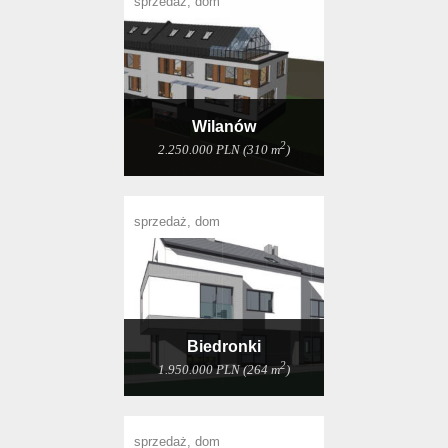
sprzedaż, dom
Wilanów
2
2.250.000 PLN (310 m
)
sprzedaż, dom
Biedronki
2
1.950.000 PLN (264 m
)
sprzedaż, dom