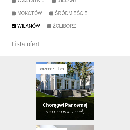
WSZYSTKIE
BIELANY
MOKOTÓW
ŚRÓDMIEŚCIE
WILANÓW
ŻOLIBORZ
Lista ofert
sprzedaż, dom
Chorągwi Pancernej
2
5.900.000 PLN (700 m
)