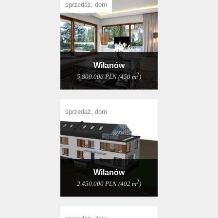
sprzedaż, dom
Wilanów
2
5.800.000 PLN (450 m
)
sprzedaż, dom
Wilanów
2
2.450.000 PLN (402 m
)