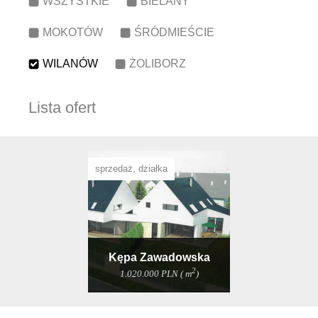
WSZYSTKIE
BIELANY
MOKOTÓW
ŚRÓDMIEŚCIE
WILANÓW
ŻOLIBORZ
Lista ofert
sprzedaż, działka
Kępa Zawadowska
2
1.020.000 PLN ( m
)