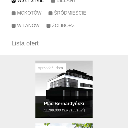
WSZYSTKIE
BIELANY
MOKOTÓW
ŚRÓDMIEŚCIE
WILANÓW
ŻOLIBORZ
Lista ofert
sprzedaż, dom
Plac Bernardyński
2
12.200.000 PLN (1991 m
)