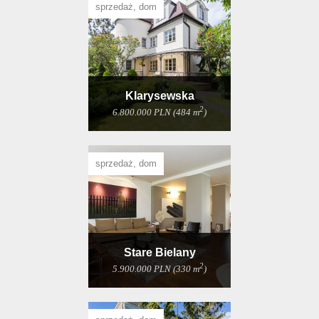
sprzedaż, dom
Klarysewska
2
6.800.000 PLN (484 m
)
sprzedaż, dom
Stare Bielany
2
5.900.000 PLN (330 m
)