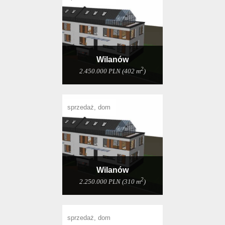
Wilanów
2
2.450.000 PLN (402 m
)
sprzedaż, dom
Wilanów
2
2.250.000 PLN (310 m
)
sprzedaż, dom