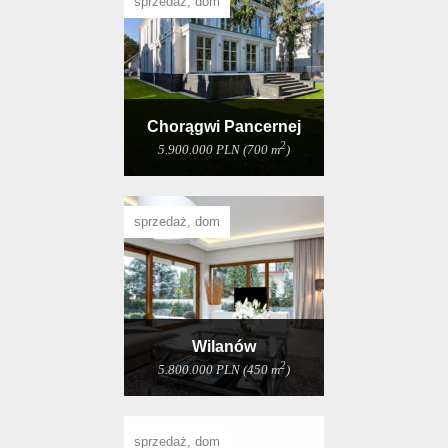
sprzedaż, dom
Chorągwi Pancernej
2
5.900.000 PLN (700 m
)
sprzedaż, dom
Wilanów
2
5.800.000 PLN (450 m
)
sprzedaż, dom