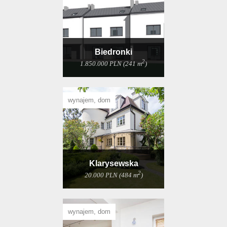
Biedronki
2
1.850.000 PLN (241 m
)
wynajem, dom
Klarysewska
2
20.000 PLN (484 m
)
wynajem, dom