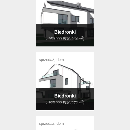
Biedronki
2
1.950.000 PLN (264 m
)
sprzedaż, dom
Biedronki
2
1.925.000 PLN (272 m
)
sprzedaż, dom